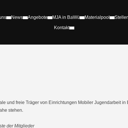
uns
News
Angebote
MJA in BaWü
Materialpool
Stelle
Kontakt
le und freie Träger von Einrichtungen Mobiler Jugendarbeit i
nahe stehen.
te der Mitglieder