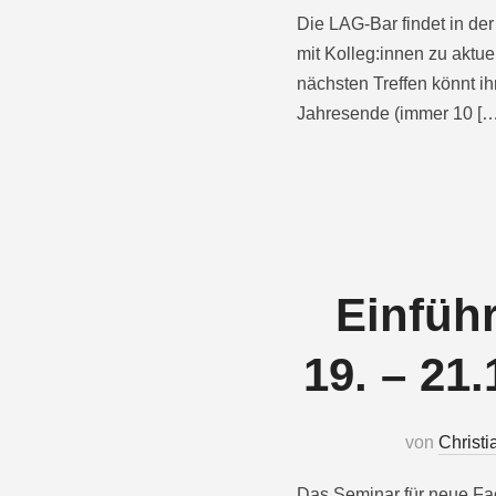
Die LAG-Bar findet in der
mit Kolleg:innen zu akt
nächsten Treffen könnt i
Jahresende (immer 10 […
Einfüh
19. – 21
von
Christi
Das Seminar für neue Fac