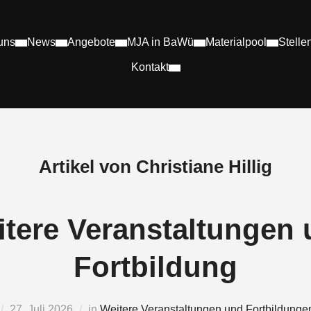
uns
News
Angebote
MJA in BaWü
Materialpool
Stelle
Kontakt
Artikel von Christiane Hillig
tere Veranstaltungen
Fortbildung
27. Juli 2026
in
Weitere Veranstaltungen und Fortbildunge