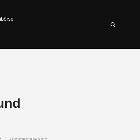
nbörse
 und
n
Kommentare sind