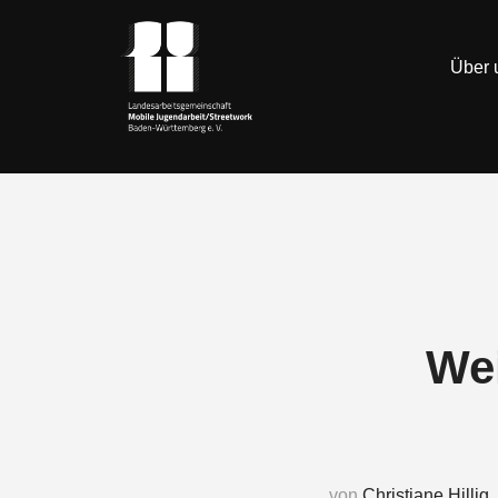
Über 
Wei
von
Christiane Hillig