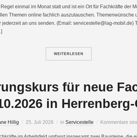
 Regel einmal im Monat statt und ist ein Ort für Fachkräfte der 
uellen Themen online fachlich auszutauschen. Themenwünsche u
hr jederzeit an uns senden. (Email: servicestelle@lag-mobil.de
]
WEITERLESEN
rungskurs für neue Fac
.10.2026 in Herrenberg-
ane Hillig
25. Juli 2026
in
Servicestelle
Kommentare sind 
hkräfte im Arbeitsfeld umfasst insgesamt zwei Bausteine, die e