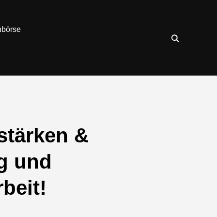
nbörse
stärken &
g und
beit!